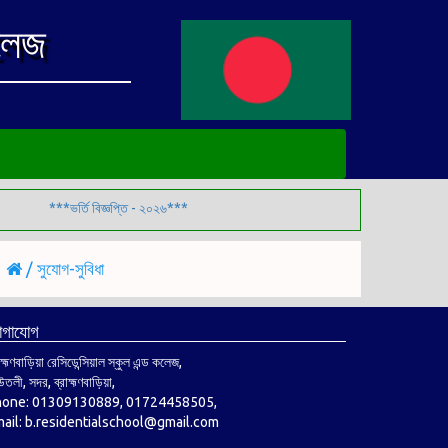
কলেজ
***ভর্তি বিজ্ঞপ্তি - ২০২৬***
/
সুযোগ-সুবিধা
োগাযোগ
াহ্মণবাড়িয়া রেসিডেন্সিয়াল স্কুল এন্ড কলেজ,
তলী, সদর, ব্রাহ্মণবাড়িয়া,
hone: 01309130889, 01724458505,
ail: b.residentialschool@gmail.com